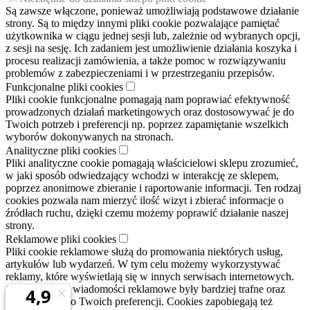
Są zawsze włączone, ponieważ umożliwiają podstawowe działanie
strony. Są to między innymi pliki cookie pozwalające pamiętać
użytkownika w ciągu jednej sesji lub, zależnie od wybranych opcji,
z sesji na sesję. Ich zadaniem jest umożliwienie działania koszyka i
procesu realizacji zamówienia, a także pomoc w rozwiązywaniu
problemów z zabezpieczeniami i w przestrzeganiu przepisów.
Funkcjonalne pliki cookies
Pliki cookie funkcjonalne pomagają nam poprawiać efektywność
prowadzonych działań marketingowych oraz dostosowywać je do
Twoich potrzeb i preferencji np. poprzez zapamiętanie wszelkich
wyborów dokonywanych na stronach.
Analityczne pliki cookies
Pliki analityczne cookie pomagają właścicielowi sklepu zrozumieć,
w jaki sposób odwiedzający wchodzi w interakcję ze sklepem,
poprzez anonimowe zbieranie i raportowanie informacji. Ten rodzaj
cookies pozwala nam mierzyć ilość wizyt i zbierać informacje o
źródłach ruchu, dzięki czemu możemy poprawić działanie naszej
strony.
Reklamowe pliki cookies
Pliki cookie reklamowe służą do promowania niektórych usług,
artykułów lub wydarzeń. W tym celu możemy wykorzystywać
reklamy, które wyświetlają się w innych serwisach internetowych.
Celem jest aby wiadomości reklamowe były bardziej trafne oraz
dostosowane do Twoich preferencji. Cookies zapobiegają też