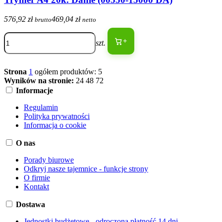
576,92 zł
469,04 zł
brutto
netto
+
szt.
Strona
1
ogółem produktów: 5
Wyników na stronie:
24
48
72
Informacje
Regulamin
Polityka prywatności
Informacja o cookie
O nas
Porady biurowe
Odkryj nasze tajemnice - funkcje strony
O firmie
Kontakt
Dostawa
Jednostki budżetowe - odroczona płatność 14 dni