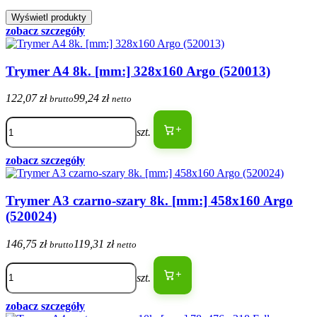
zobacz szczegóły
Trymer A4 8k. [mm:] 328x160 Argo (520013)
122,07 zł
99,24 zł
brutto
netto
+
szt.
zobacz szczegóły
Trymer A3 czarno-szary 8k. [mm:] 458x160 Argo
(520024)
146,75 zł
119,31 zł
brutto
netto
+
szt.
zobacz szczegóły