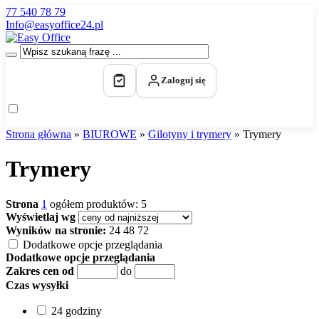
77 540 78 79
Info@easyoffice24.pl
Zaloguj się
Strona główna
»
BIUROWE
»
Gilotyny i trymery
»
Trymery
Trymery
Strona
1
ogółem produktów: 5
Wyświetlaj wg
Wyników na stronie:
24
48
72
Dodatkowe opcje przeglądania
Dodatkowe opcje przeglądania
Zakres cen od
do
Czas wysyłki
24 godziny