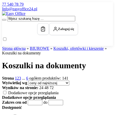
77 540 78 79
Info@easyoffice24.pl
Zaloguj się
Strona główna
»
BIUROWE
»
Koszulki, ofertówki i kieszenie
»
Koszulki na dokumenty
Koszulki na dokumenty
Strona
1
2
3
...
6
ogółem produktów: 141
Wyświetlaj wg
Wyników na stronie:
24
48
72
Dodatkowe opcje przeglądania
Dodatkowe opcje przeglądania
Zakres cen od
do
Dostępność