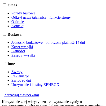
O nas
Porady biurowe
Odkryj nasze tajemnice - funkcje strony
O firmie
Kontakt
Dostawa
Jednostki budżetowe - odroczona płatność 14 dni
Koszt wysyłki
Płatności
Zasady wysyłki
Inne
Zwroty
Reklamacje
Zwrot 90 dni
Utrzymanie i hosting ZENBOX
Zarządzaj ciasteczkami
Korzystanie z tej witryny oznacza wyrażenie zgody na
wykorzystanie plików cookies. Więcej informacji możesz znaleźć w