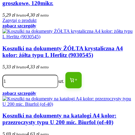
groszkowe, 120mikr.
5,29 zł
4,30 zł
brutto
netto
Zapytaj o produkt
zobacz szczegóły
Koszulki na dokumenty ŻÓŁTA krystaliczna A4
kolor: żółta typu L Herlitz (9030545)
5,33 zł
4,33 zł
brutto
netto
+
szt.
zobacz szczegóły
Koszulki na dokumenty na katalogi A4 kolor:
przezroczysty typu U 200 mic. Biurfol (of-40)
5,69 zł
4,63 zł
brutto
netto