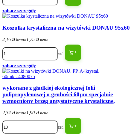
zobacz szczegóły
Koszulka krystaliczna na wizytówki DONAU 95x60
2,16 zł
1,75 zł
brutto
netto
+
szt.
zobacz szczegóły
wykonane z gładkiej ekologicznej folii
polipropylenowej o grubości 60μm specjalnie
wzmocniony brzeg antystatyczne krystaliczne,
2,34 zł
1,90 zł
brutto
netto
+
szt.