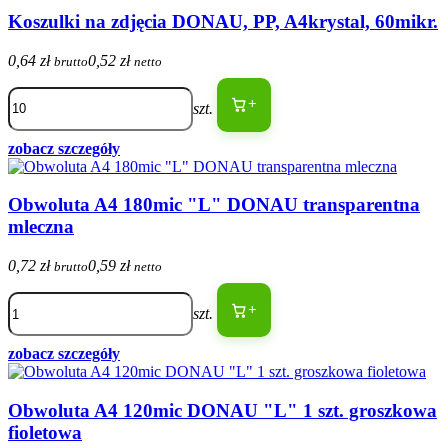
Koszulki na zdjęcia DONAU, PP, A4krystal, 60mikr.
0,64 zł
0,52 zł
brutto
netto
+
szt.
zobacz szczegóły
Obwoluta A4 180mic "L" DONAU transparentna
mleczna
0,72 zł
0,59 zł
brutto
netto
+
szt.
zobacz szczegóły
Obwoluta A4 120mic DONAU "L" 1 szt. groszkowa
fioletowa