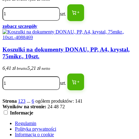
+
szt.
zobacz szczegóły
Koszulki na dokumenty DONAU, PP, A4, krystal,
75mikr., 10szt.
6,41 zł
5,21 zł
brutto
netto
+
szt.
Strona
1
2
3
...
6
ogółem produktów: 141
Wyników na stronie:
24
48
72
Informacje
Regulamin
Polityka prywatności
Informacja o cookie