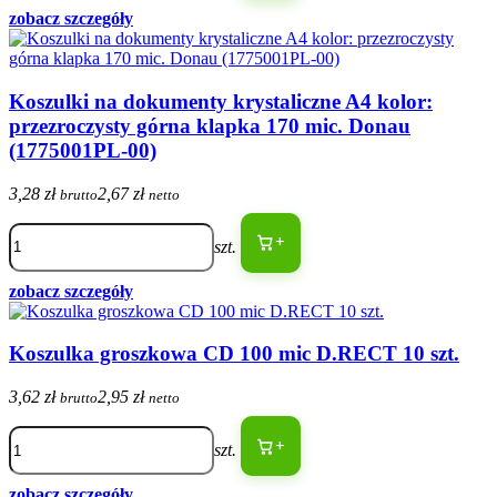
zobacz szczegóły
Koszulki na dokumenty krystaliczne A4 kolor:
przezroczysty górna klapka 170 mic. Donau
(1775001PL-00)
3,28 zł
2,67 zł
brutto
netto
+
szt.
zobacz szczegóły
Koszulka groszkowa CD 100 mic D.RECT 10 szt.
3,62 zł
2,95 zł
brutto
netto
+
szt.
zobacz szczegóły