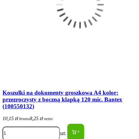
Koszulki na dokumenty groszkowa A4 kolor:
przezroczysty z boczną klapką 120 mic. Bantex
(100550132)
10,15 zł
8,25 zł
brutto
netto
+
szt.