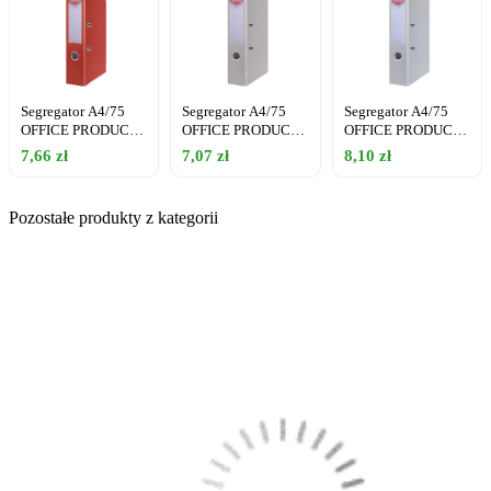
Segregator A4/75
Segregator A4/75
Segregator A4/75
OFFICE PRODUCTS
OFFICE PRODUCTS
OFFICE PRODUCTS
czerwony
szary
szary
7,66 zł
7,07 zł
8,10 zł
Pozostałe produkty z kategorii