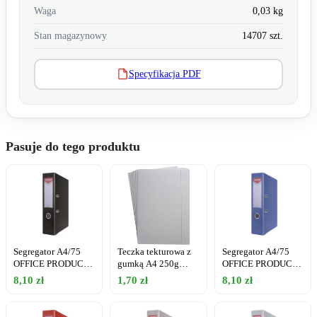
Waga
0,03 kg
Stan magazynowy
14707 szt.
Specyfikacja PDF
Pasuje do tego produktu
Segregator A4/75
Teczka tekturowa z
Segregator A4/75
OFFICE PRODUCTS
gumką A4 250g
OFFICE PRODUCTS
czarny
PROTOS biała
niebieski
8,10 zł
1,70 zł
8,10 zł