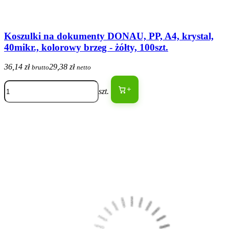
Koszulki na dokumenty DONAU, PP, A4, krystal,
40mikr., kolorowy brzeg - żółty, 100szt.
36,14 zł
29,38 zł
brutto
netto
+
szt.