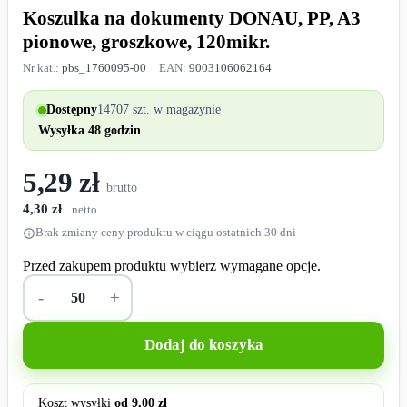
Koszulka na dokumenty DONAU, PP, A3
pionowe, groszkowe, 120mikr.
Nr kat.:
pbs_1760095-00
EAN:
9003106062164
Dostępny
14707 szt. w magazynie
Wysyłka 48 godzin
5,29 zł
brutto
4,30 zł
netto
Brak zmiany ceny produktu w ciągu ostatnich 30 dni
Przed zakupem produktu wybierz wymagane opcje.
-
+
Dodaj do koszyka
Koszt wysyłki
od 9,00 zł