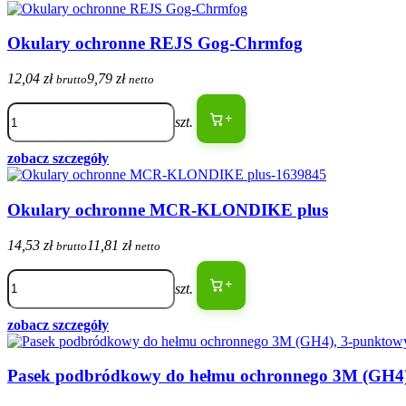
Okulary ochronne REJS Gog-Chrmfog
12,04 zł
9,79 zł
brutto
netto
+
szt.
zobacz szczegóły
Okulary ochronne MCR-KLONDIKE plus
14,53 zł
11,81 zł
brutto
netto
+
szt.
zobacz szczegóły
Pasek podbródkowy do hełmu ochronnego 3M (GH4)