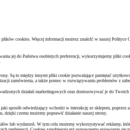
 plików cookies. Więcej informacji możesz znaleźć w naszej Polityce 
sowania jej do Państwa osobistych preferencji, wykorzystujemy pliki 
.
y. Są to między innymi pliki cookie pozwalające pamiętać użytkownika
ealizacji zamówienia, a także pomoc w rozwiązywaniu problemów z zabe
wadzonych działań marketingowych oraz dostosowywać je do Twoich po
 jaki sposób odwiedzający wchodzi w interakcję ze sklepem, poprzez a
hu, dzięki czemu możemy poprawić działanie naszej strony.
kułów lub wydarzeń. W tym celu możemy wykorzystywać reklamy, które
ich preferencji. Cookies zapobiegają też ponownemu pojawianiu się 