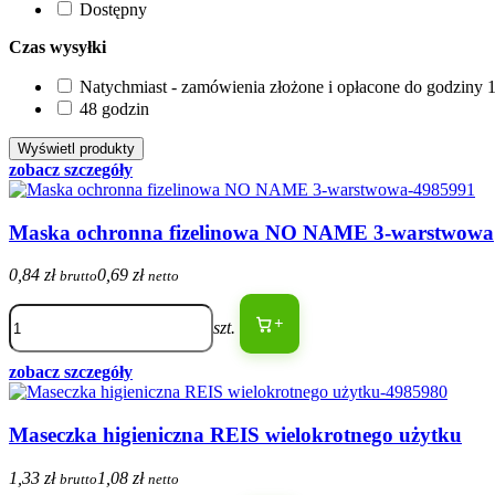
Dostępny
Czas wysyłki
Natychmiast - zamówienia złożone i opłacone do godziny 1
48 godzin
zobacz szczegóły
Maska ochronna fizelinowa NO NAME 3-warstwowa
0,84 zł
0,69 zł
brutto
netto
+
szt.
zobacz szczegóły
Maseczka higieniczna REIS wielokrotnego użytku
1,33 zł
1,08 zł
brutto
netto