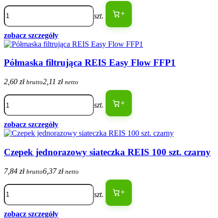
+
szt.
zobacz szczegóły
Półmaska filtrująca REIS Easy Flow FFP1
2,60 zł
2,11 zł
brutto
netto
+
szt.
zobacz szczegóły
Czepek jednorazowy siateczka REIS 100 szt. czarny
7,84 zł
6,37 zł
brutto
netto
+
szt.
zobacz szczegóły