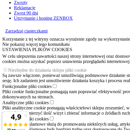
Zwroty
Reklamacje
Zwrot 90 dni
Utrzymanie i hosting ZENBOX
Zarządzaj ciasteczkami
Korzystanie z tej witryny oznacza wyrażenie zgody na wykorzystanie
Nie pokazuj więcej tego komunikatu
USTAWIENIA PLIKÓW COOKIES
W celu ulepszenia zawartości naszej strony internetowej oraz dosto
cookies można uzyskać poprzez ustawienia przeglądarki internetowej
Niezbędne do działania sklepu pliki cookie
Są zawsze włączone, ponieważ umożliwiają podstawowe działanie stron
sesję. Ich zadaniem jest umożliwienie działania koszyka i procesu r
Funkcjonalne pliki cookies
Pliki cookie funkcjonalne pomagają nam poprawiać efektywność pro
dokonywanych na stronach.
Analityczne pliki cookies
Pliki analityczne cookie pomagają właścicielowi sklepu zrozumieć, w
pozwala nam mierzyć ilość wizyt i zbierać informacje o źródłach ruc
Reklamowe pliki cookies
Pliki cookie reklamowe służą do promowania niektórych usług, arty
wiadomości reklamowe były bardziej trafne oraz dostosowane do Two