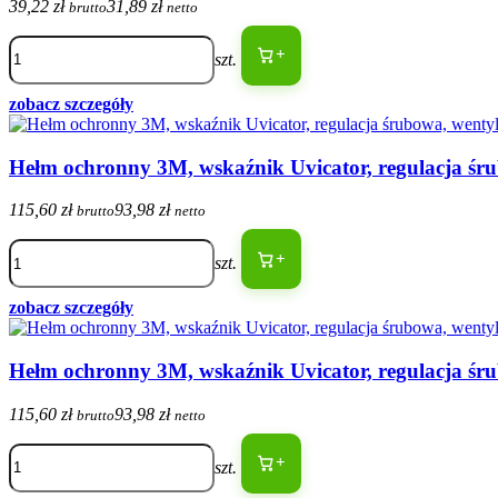
39,22 zł
31,89 zł
brutto
netto
+
szt.
zobacz szczegóły
Hełm ochronny 3M, wskaźnik Uvicator, regulacja ś
115,60 zł
93,98 zł
brutto
netto
+
szt.
zobacz szczegóły
Hełm ochronny 3M, wskaźnik Uvicator, regulacja ś
115,60 zł
93,98 zł
brutto
netto
+
szt.