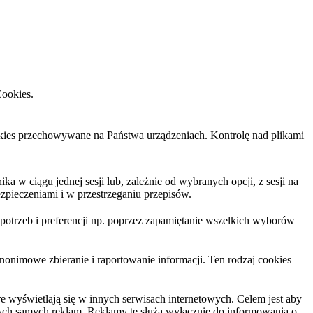
Cookies.
cookies przechowywane na Państwa urządzeniach. Kontrolę nad plikami
 w ciągu jednej sesji lub, zależnie od wybranych opcji, z sesji na
zpieczeniami i w przestrzeganiu przepisów.
trzeb i preferencji np. poprzez zapamiętanie wszelkich wyborów
nonimowe zbieranie i raportowanie informacji. Ten rodzaj cookies
 wyświetlają się w innych serwisach internetowych. Celem jest aby
tych samych reklam. Reklamy te służą wyłącznie do informowania o